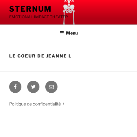
Aller
STERNUM
au
EMOTIONAL IMPACT THEATER
contenu
principal
Menu
LE COEUR DE JEANNE L
Facebook
Twitter
Contactez
nous
Politique de confidentialité